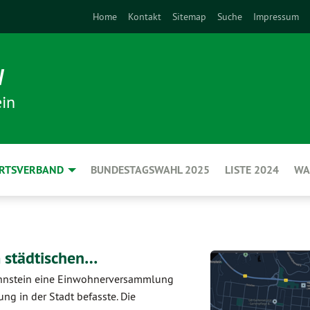
Home
Kontakt
Sitemap
Suche
Impressum
N
in
ORTSVERBAND
BUNDESTAGSWAHL 2025
LISTE 2024
WA
 städtischen…
ahnstein eine Einwohnerversammlung
ung in der Stadt befasste. Die