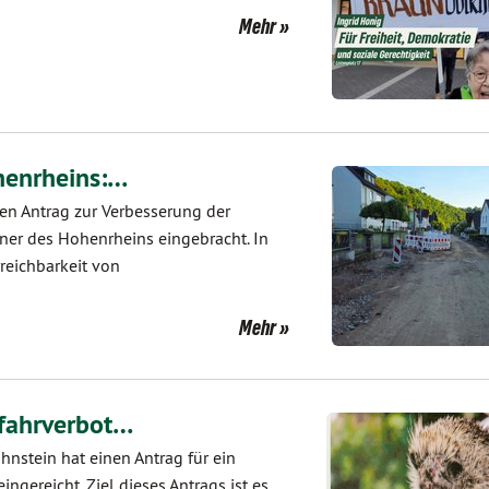
Mehr
henrheins:…
nen Antrag zur Verbesserung der
er des Hohenrheins eingebracht. In
rreichbarkeit von
Mehr
tfahrverbot…
hnstein hat einen Antrag für ein
gereicht. Ziel dieses Antrags ist es,