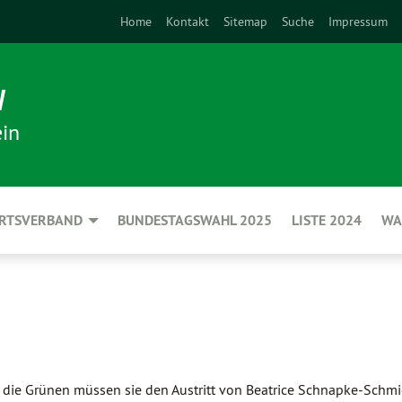
Home
Kontakt
Sitemap
Suche
Impressum
N
in
ORTSVERBAND
BUNDESTAGSWAHL 2025
LISTE 2024
WA
die Grünen müssen sie den Austritt von Beatrice Schnapke-Schmi